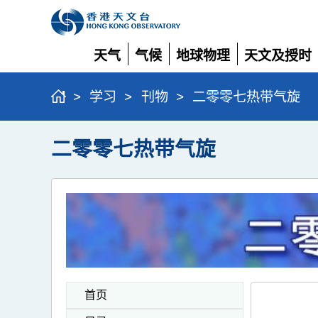
天气
气候
地球物理
天文及授时
展
展
展
展
开
开
开
开
>
学习
>
刊物
>
二零零七热带气旋
二零零七热带气旋
首页