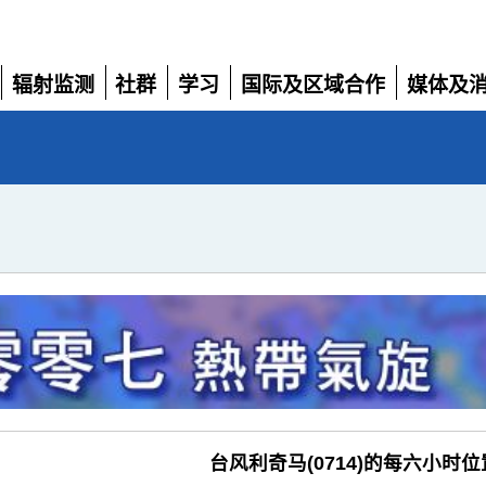
辐射监测
社群
学习
国际及区域合作
媒体及
展
展
展
展
展
开
开
开
开
开
台风利奇马(0714)的每六小时