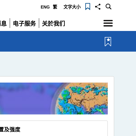
ENG
繁
文字大小
选
消息
电子服务
关於我们
单
展
展
开
开
位置及强度