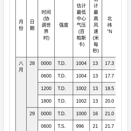
估计
计
时间
最低
最
(协
中心
高
北
月
日
东经
调世
强度
气压
风
纬
份
期
°E
界
(百
速
°N
时)
帕斯
(米
卡)
每
秒)
八
28
0000
T.D.
1004
13
17.3
154.
月
0600
T.D.
1004
13
17.7
154.
1200
T.D.
1002
13
18.5
154.
1800
T.D.
1002
13
20.0
155.
29
0000
T.D.
1000
16
21.0
155.
0600
T.S.
996
21
21.7
156.