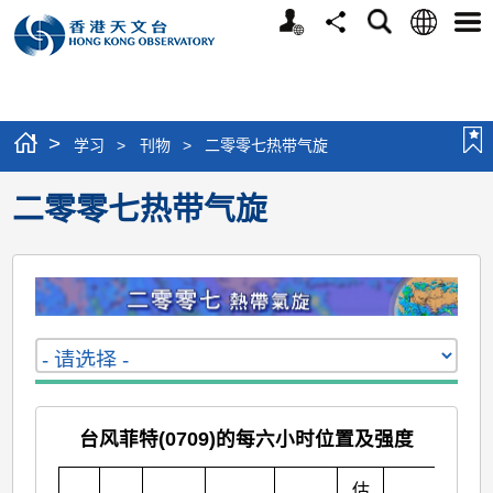
个
语
搜
分
选
人
言
寻
享
单
版
网
站
>
学习
>
刊物
>
二零零七热带气旋
二零零七热带气旋
台风菲特(0709)的每六小时位置及强度
估