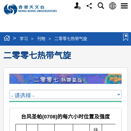
个
语
搜
分
选
人
言
寻
享
单
版
网
站
>
学习
>
刊物
>
二零零七热带气旋
二零零七热带气旋
台风圣帕(0708)的每六小时位置及强度
估