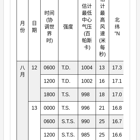
估计
计
时间
最低
最
(协
中心
高
北
月
日
东经
调世
强度
气压
风
纬
份
期
°E
界
(百
速
°N
时)
帕斯
(米
卡)
每
秒)
八
12
0600
T.D.
1004
13
17.3
135.
月
1200
T.D.
1002
16
17.1
135.
1800
T.S.
998
18
17.0
135.
13
0000
T.S.
996
21
16.8
134.
0600
S.T.S.
990
25
16.7
133.
1200
S.T.S.
985
25
16.6
133.