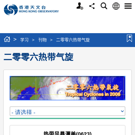
个
语
搜
分
选
人
言
寻
享
单
版
网
站
>
学习
>
刊物
>
二零零六热带气旋
二零零六热带气旋
热带风暴潭美(0623)