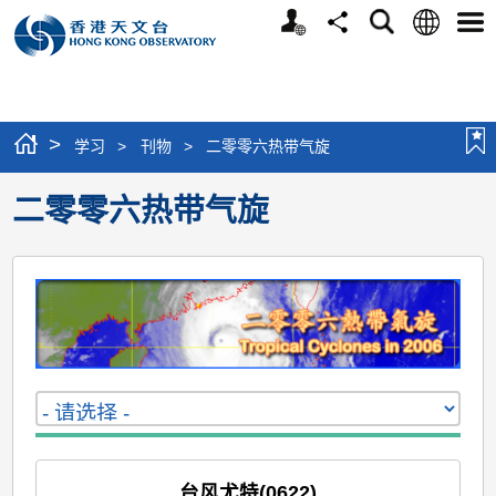
个
语
搜
分
选
人
言
寻
享
单
版
网
站
>
学习
>
刊物
>
二零零六热带气旋
二零零六热带气旋
台风尤特(0622)