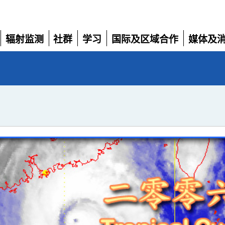
辐射监测
社群
学习
国际及区域合作
媒体及
展
展
展
展
展
开
开
开
开
开