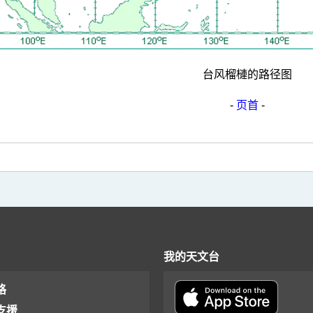
台风榴槤的路径图
-
页首
-
我的天文台
格
支援