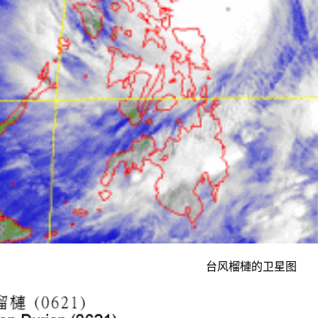
台风榴槤的卫星图