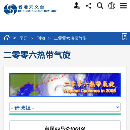
个
语
搜
分
选
人
言
寻
享
单
版
网
站
>
学习
>
刊物
>
二零零六热带气旋
二零零六热带气旋
台风西马仑(0619)