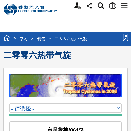
个
语
搜
分
选
人
言
寻
享
单
版
网
站
>
学习
>
刊物
>
二零零六热带气旋
二零零六热带气旋
台风象神(0615)