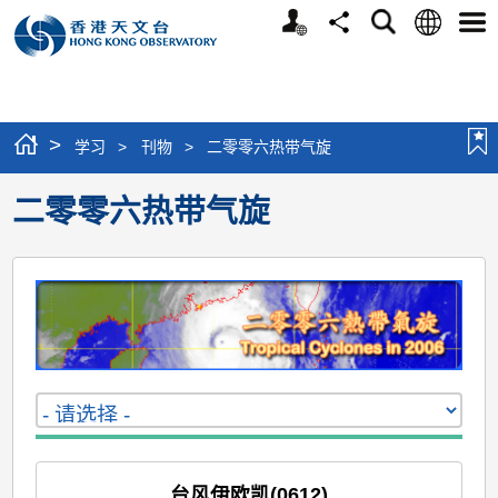
个
语
搜
分
选
人
言
寻
享
单
版
网
站
>
学习
>
刊物
>
二零零六热带气旋
二零零六热带气旋
台风伊欧凯(0612)