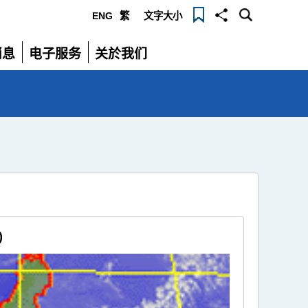
ENG
繁
文字大小
选
消息
电子服务
关於我们
单
展
展
开
开
)