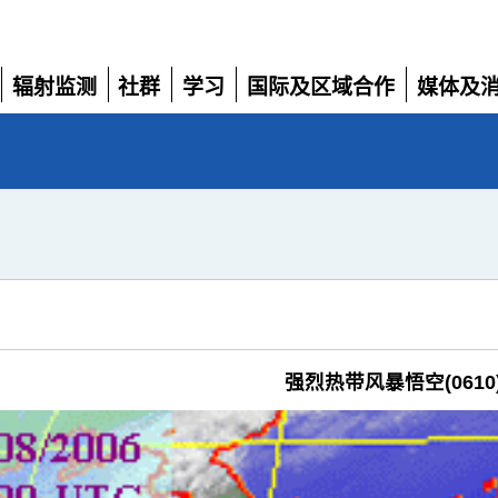
辐射监测
社群
学习
国际及区域合作
媒体及
展
展
展
展
展
开
开
开
开
开
强烈热带风暴悟空(0610