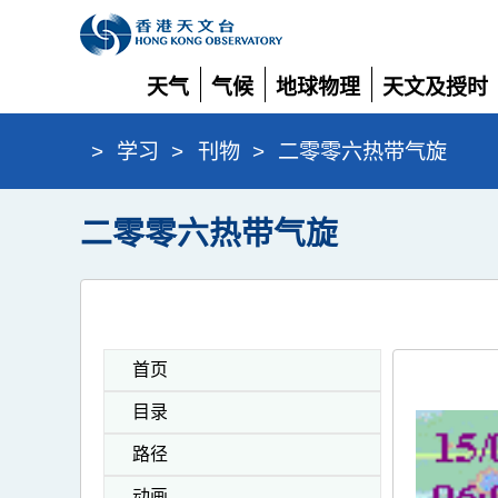
天气
气候
地球物理
天文及授时
展
展
展
展
开
开
开
开
>
学习
>
刊物
>
二零零六热带气旋
二零零六热带气旋
首页
目录
路径
动画