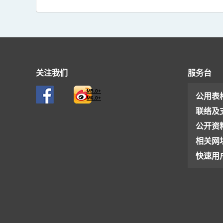
关注我们
服务台
M5.0+
公用表
M6.0+
联络及
公开资
相关网
快速用