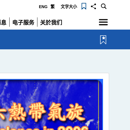
ENG
繁
文字大小
选
消息
电子服务
关於我们
单
展
展
开
开