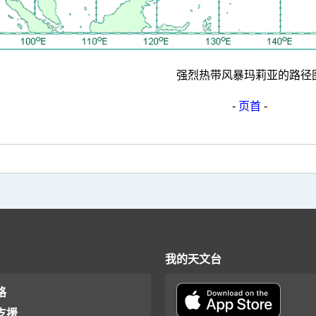
强烈热带风暴玛莉亚的路径
-
页首
-
我的天文台
格
支援