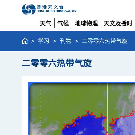
天气
气候
地球物理
天文及授时
展
展
展
展
开
开
开
开
>
学习
>
刊物
>
二零零六热带气旋
二零零六热带气旋