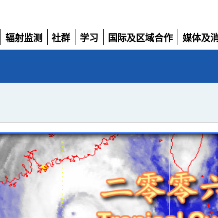
辐射监测
社群
学习
国际及区域合作
媒体及
展
展
展
展
展
开
开
开
开
开