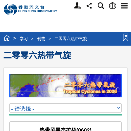
个
语
搜
分
选
人
言
寻
享
单
版
网
站
>
学习
>
刊物
>
二零零六热带气旋
二零零六热带气旋
热带风暴杰拉华(0602)