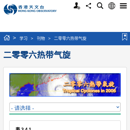
个
语
搜
分
选
人
言
寻
享
单
版
网
站
>
学习
>
刊物
>
二零零六热带气旋
二零零六热带气旋
表 3.4.1