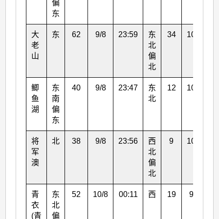
偏
东
大
东
62
9/8
23:59
东
34
10/8
0
老
北
山
偏
北
鲫
东
40
9/8
23:47
东
12
10/8
0
鱼
南
北
湖
偏
东
将
北
38
9/8
23:56
西
9
10/8
1
军
北
澳
偏
北
青
东
52
10/8
00:11
西
19
9/8
1
衣
北
(青
偏