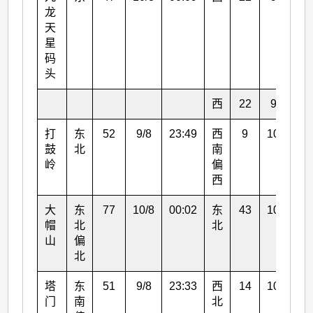
龙
天
星
码
头
西
22
9/8
1
打
东
52
9/8
23:49
西
9
10/8
0
鼓
北
南
岭
偏
西
大
东
77
10/8
00:02
东
43
10/8
0
帽
北
北
山
偏
北
塔
东
51
9/8
23:33
西
14
10/8
0
门
南
北