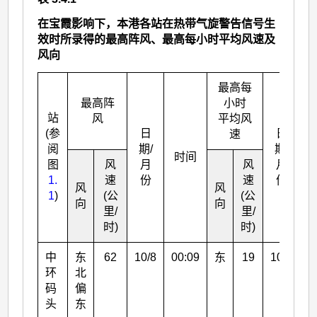
在宝霞影响下，本港各站在热带气旋警告信号生
效时所录得的最高阵风、最高每小时平均风速及
风向
最高每
最高阵
小时
站
风
平均风
(参
日
日
速
阅
期/
期/
时间
图
风
月
风
月
1.
速
份
速
份
风
风
1
)
(公
(公
向
向
里/
里/
时)
时)
中
东
62
10/8
00:09
东
19
10/8
0
环
北
码
偏
头
东