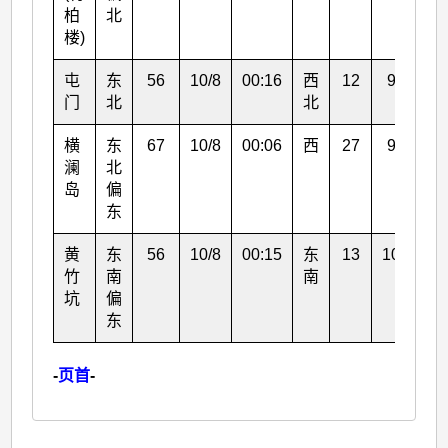
柏
北
楼)
屯
东
56
10/8
00:16
西
12
9/8
1
门
北
北
横
东
67
10/8
00:06
西
27
9/8
2
澜
北
岛
偏
东
黄
东
56
10/8
00:15
东
13
10/8
0
竹
南
南
坑
偏
东
-
页首
-