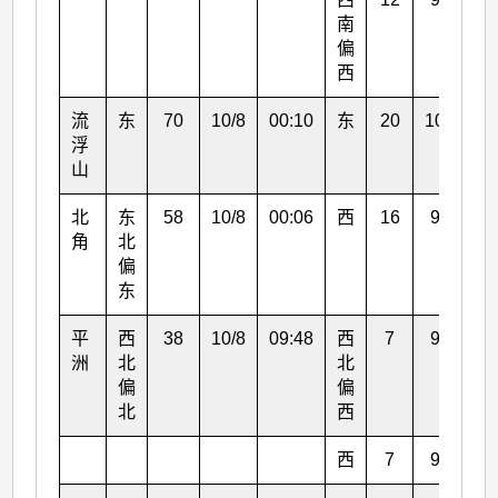
南
偏
西
流
东
70
10/8
00:10
东
20
10/8
0
浮
山
北
东
58
10/8
00:06
西
16
9/8
1
角
北
偏
东
平
西
38
10/8
09:48
西
7
9/8
1
洲
北
北
偏
偏
北
西
西
7
9/8
1