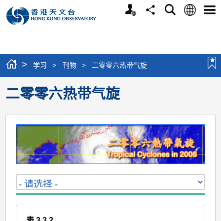
个
语
搜
分
选
人
言
寻
享
单
版
网
站
>
学习
>
刊物
>
二零零六热带气旋
二零零六热带气旋
表 3.3.2