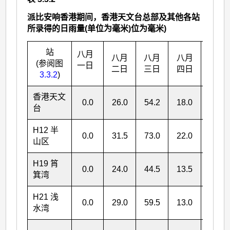
派比安响香港期间，香港天文台总部及其他各站
所录得的日雨量(单位为毫米)位为毫米)
站
八月
八月
八月
八月
总雨
(参阅图
一日
二日
三日
四日
量
3.3.2
)
香港天文
0.0
26.0
54.2
18.0
98.2
台
H12 半
0.0
31.5
73.0
22.0
126.5
山区
H19 筲
0.0
24.0
44.5
13.5
82.0
箕湾
H21 浅
0.0
29.0
59.5
13.0
101.5
水湾