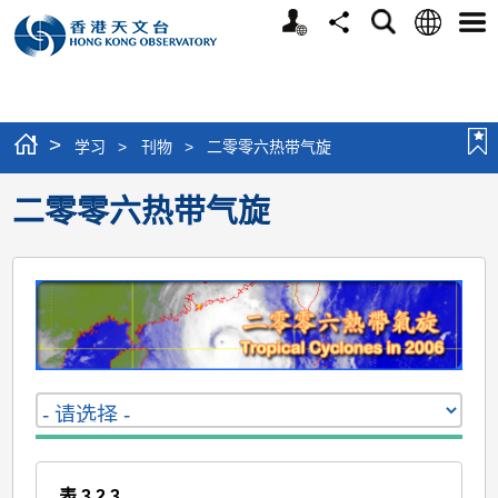
个
语
搜
分
选
人
言
寻
享
单
版
网
站
>
学习
>
刊物
>
二零零六热带气旋
二零零六热带气旋
表 3.2.3