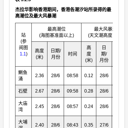
杰拉华影响香港期间，香港各潮汐站所录得的最
高潮位及最大风暴潮
最高潮位
最大风暴潮
站
(海图基准面以上)
(天文潮高度以上)
(参
阅图
高
日
高度
日期/
1.1
)
时间
度
期/
时间
(米)
月份
(米)
月份
鰂
鱼
2.36
28/6
08:58
0.12
28/6
01:08
涌
石壁
2.67
28/6
09:58
0.28
28/6
09:58
大庙
2.45
28/6
08:57
0.24
28/6
08:57
湾
大埔
2.40
28/6
08:43
0.35
27/6
14:06