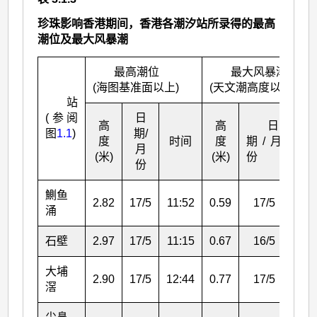
珍珠影响香港期间，香港各潮汐站所录得的最高
潮位及最大风暴潮
最高潮位
最大风暴潮
(海图基准面以上)
(天文潮高度以上)
站
(参阅
日
高
高
日
图
1.1
)
期/
度
时间
度
期/月
月
间
(米)
(米)
份
份
鰂
鱼
2.82
17/5
11:52
0.59
17/5
06:
涌
石壁
2.97
17/5
11:15
0.67
16/5
14:
大埔
2.90
17/5
12:44
0.77
17/5
15:
滘