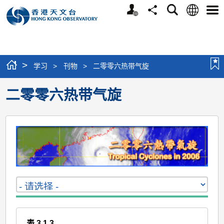
个
语
搜
分
选
人
言
寻
享
单
版
网
站
>
学习
>
刊物
>
二零零六热带气旋
二零零六热带气旋
表 3.1.3