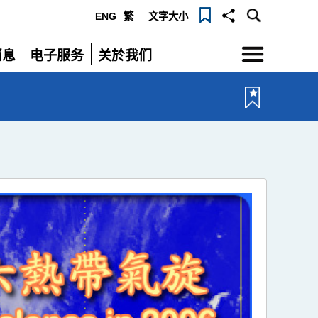
ENG
繁
文字大小
选
消息
电子服务
关於我们
单
展
展
开
开