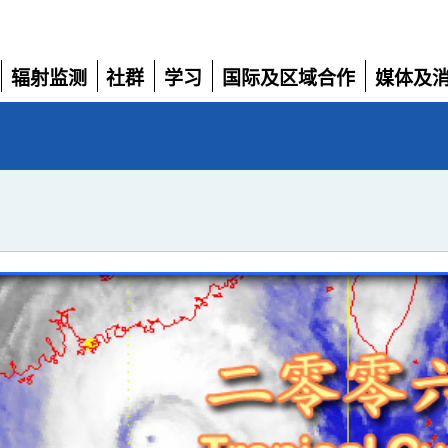
辐射监测
社群
学习
国际及区域合作
媒体及
展
展
展
展
展
开
开
开
开
开