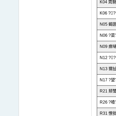
K04 雿鞉
K06 ??
N05 蝎
N06 ?菜
N09 瘝
N12 ??
N13 猬扯
N17 ?望
R21 颏讐
R26 ?喳
R31 憭批