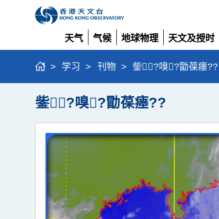
天气
气候
地球物理
天文及授时
展
展
展
展
开
开
开
开
>
学习
>
刊物
>
鈭?嗅?勖葆瘗??
鈭?嗅?勖葆瘗??