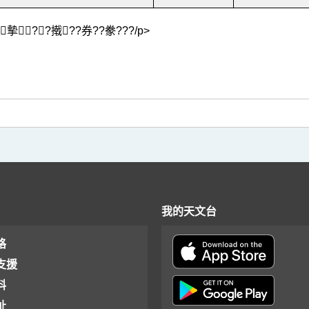
 ?箸摰??撠??券??豢???/p>
我的天文台
格
支援
料
址