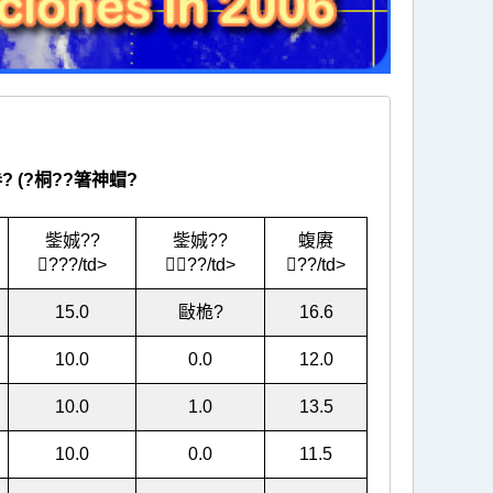
? (?桐??箸神蝐?
鈭娍??
鈭娍??
蝮赓
???/td>
??/td>
??/td>
15.0
敺桅?
16.6
10.0
0.0
12.0
10.0
1.0
13.5
10.0
0.0
11.5