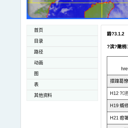
首页
銵?3.1.2
目录
?滨?敶梢
路径
动画
hre
图
擐蹱葛憭拇
表
H12 ?控
其他资料
H19 蝑修
H21 瘛箸