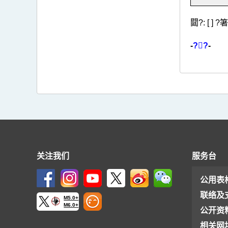
閮?: [ ]
-
??
-
关注我们
服务台
公用表
联络及
M5.0+
M6.0+
公开资
相关网