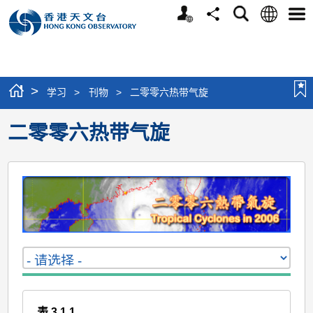
个
语
搜
分
选
人
言
寻
享
单
版
网
站
>
学习
>
刊物
>
二零零六热带气旋
二零零六热带气旋
表 3.1.1