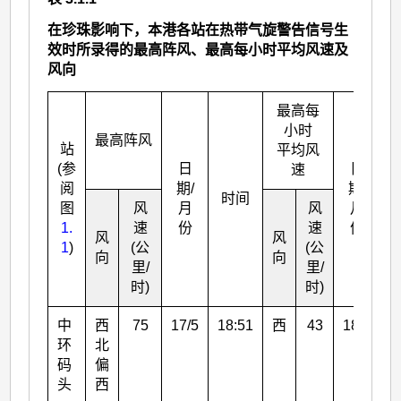
在珍珠影响下，本港各站在热带气旋警告信号生
效时所录得的最高阵风、最高每小时平均风速及
风向
最高每
小时
最高阵风
站
平均风
(参
日
日
速
阅
期/
期/
时间
图
风
月
风
月
1.
速
份
速
份
风
风
1
)
(公
(公
向
向
里/
里/
时)
时)
中
西
75
17/5
18:51
西
43
18/5
0
环
北
码
偏
头
西