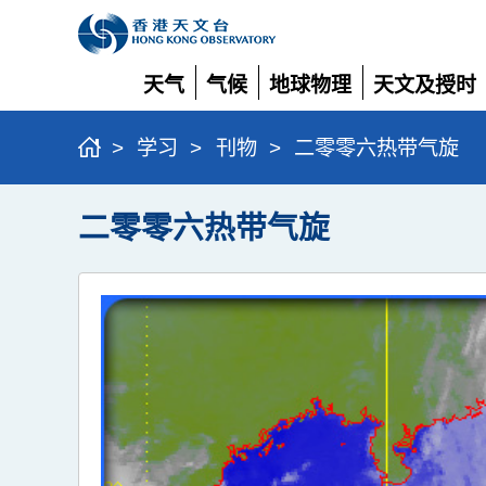
天气
气候
地球物理
天文及授时
展
展
展
展
开
开
开
开
>
学习
>
刊物
>
二零零六热带气旋
二零零六热带气旋