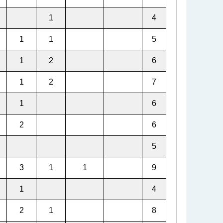
1
4
1
1
5
1
2
6
1
2
7
1
6
2
6
5
3
1
1
9
1
4
2
1
8