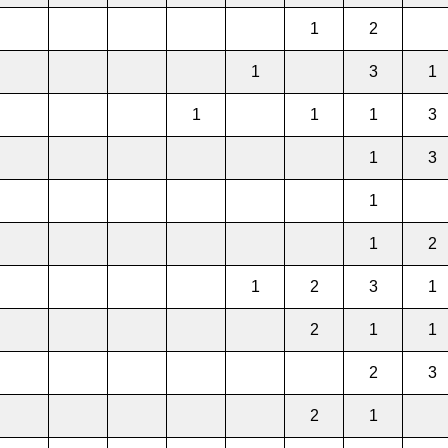
1
2
1
3
1
1
1
1
3
1
3
1
1
2
1
2
3
1
2
1
1
2
3
2
1