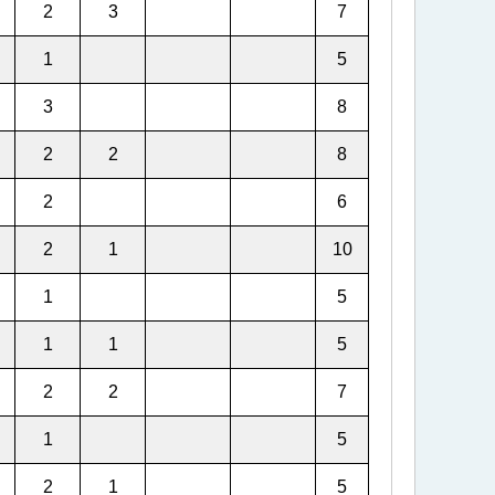
2
3
7
1
5
3
8
2
2
8
2
6
2
1
10
1
5
1
1
5
2
2
7
1
5
2
1
5