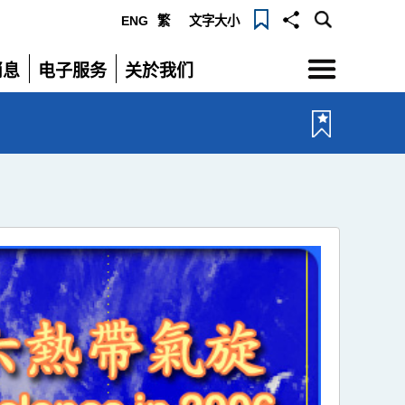
ENG
繁
文字大小
选
消息
电子服务
关於我们
单
展
展
开
开