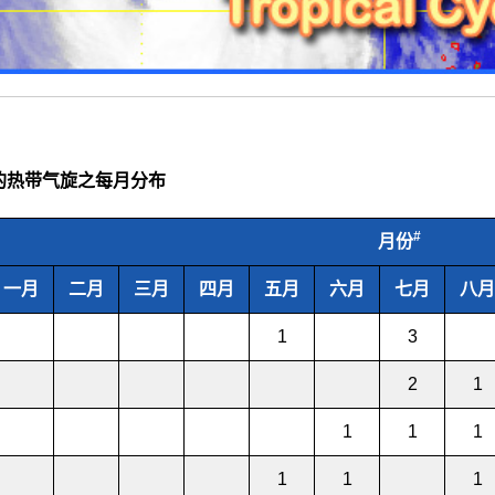
的热带气旋之每月分布
#
月份
一月
二月
三月
四月
五月
六月
七月
八月
1
3
2
1
1
1
1
1
1
1