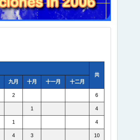
共
九月
十月
十一月
十二月
2
6
1
4
1
4
4
3
10