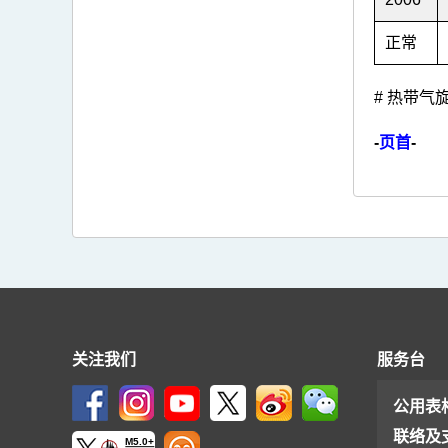
正常
# 热带
-
页首
-
关注我们
服务台
公用表
联络及
M5.0+