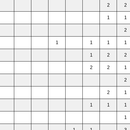
2
2
1
1
2
1
1
1
1
1
2
2
2
2
1
2
2
1
1
1
1
1
1
1
3