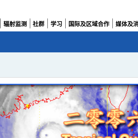
辐射监测
社群
学习
国际及区域合作
媒体及
展
展
展
展
展
开
开
开
开
开