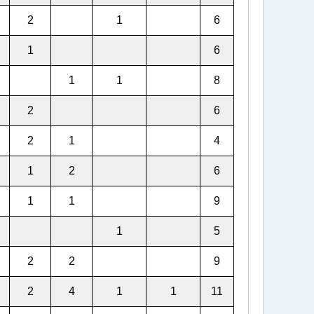
2
1
6
1
6
1
1
8
2
6
2
1
4
1
2
6
1
1
9
1
5
2
2
9
2
4
1
1
11