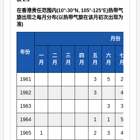
在香港责任范围内(10°-30°N, 105°-125°E)热带气
旋出现之每月分布(以热带气旋在该月初次出现为
准)
月份
年份
一
二
三
四
五
六
七
八
月
月
月
月
月
月
月
月
1961
3
5
2
5
1962
3
4
5
1963
3
3
3
1964
1
1
5
3
1965
1
2
3
4
3