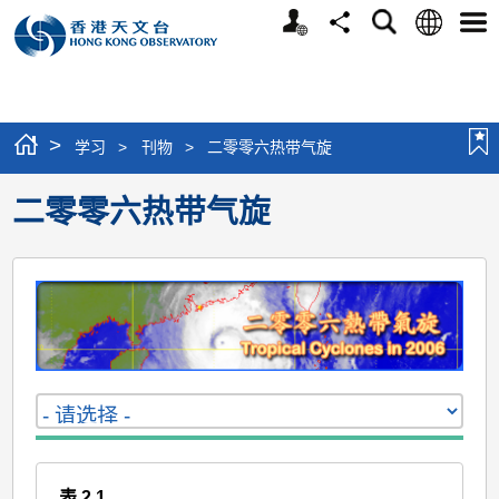
个
语
搜
分
选
人
言
寻
享
单
版
网
站
>
学习
>
刊物
>
二零零六热带气旋
二零零六热带气旋
表 2.1