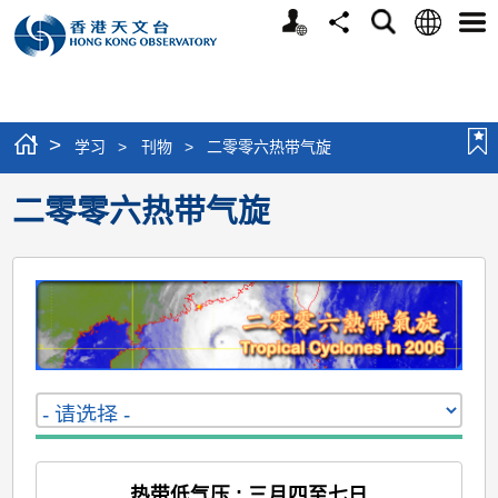
个
语
搜
分
选
人
言
寻
享
单
版
网
站
>
学习
>
刊物
>
二零零六热带气旋
二零零六热带气旋
热带低气压 : 三月四至七日