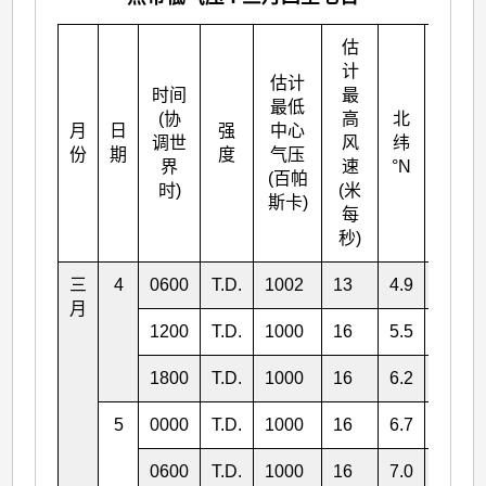
估
计
估计
时间
最
最低
(协
高
北
月
日
强
中心
东经
调世
风
纬
份
期
度
气压
°E
界
速
°N
(百帕
时)
(米
斯卡)
每
秒)
三
4
0600
T.D.
1002
13
4.9
138.2
月
1200
T.D.
1000
16
5.5
138.1
1800
T.D.
1000
16
6.2
138.0
5
0000
T.D.
1000
16
6.7
137.8
0600
T.D.
1000
16
7.0
137.5