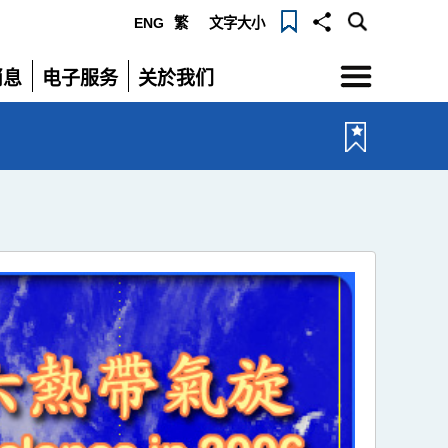
ENG
繁
文字大小
选
消息
电子服务
关於我们
单
展
展
开
开