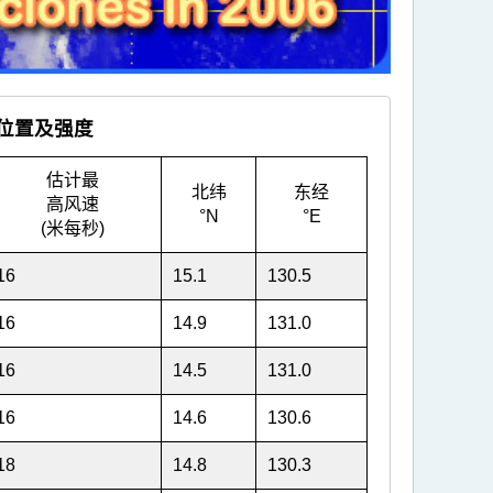
时位置及强度
估计最
北纬
东经
高风速
°N
°E
(米每秒)
16
15.1
130.5
16
14.9
131.0
16
14.5
131.0
16
14.6
130.6
18
14.8
130.3