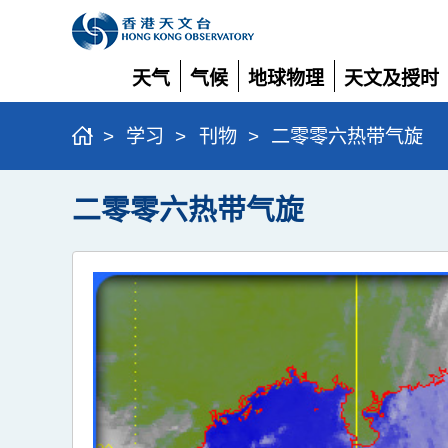
天气
气候
地球物理
天文及授时
展
展
展
展
开
开
开
开
>
学习
>
刊物
>
二零零六热带气旋
二零零六热带气旋