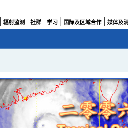
辐射监测
社群
学习
国际及区域合作
媒体及
展
展
展
展
展
开
开
开
开
开