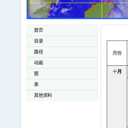
首页
目录
路径
月份
动画
十
月
图
表
其他资料