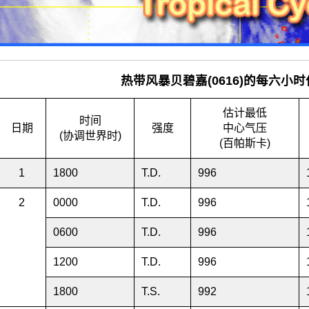
热带风暴贝碧嘉(0616)的每六小
估计最低
时间
日期
强度
中心气压
(协调世界时)
(百帕斯卡)
1
1800
T.D.
996
2
0000
T.D.
996
0600
T.D.
996
1200
T.D.
996
1800
T.S.
992