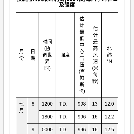
及强度
估
计
估
最
计
低
时间
最
中
(协
高
北
月
日
心
东经
调世
强度
风
纬
份
期
气
°E
界
速
°N
压
时)
(米
(百
每
帕
秒)
斯
卡)
七
8
1200
T.D.
998
13
12.0
140.8
月
1800
T.D.
996
16
12.2
139.4
9
0000
T.D.
996
16
12.5
138.4