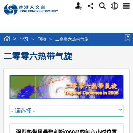
个
语
搜
分
选
人
言
寻
享
单
版
网
站
>
学习
>
刊物
>
二零零六热带气旋
二零零六热带气旋
强烈热带风暴碧利斯(0604)的每六小时位置