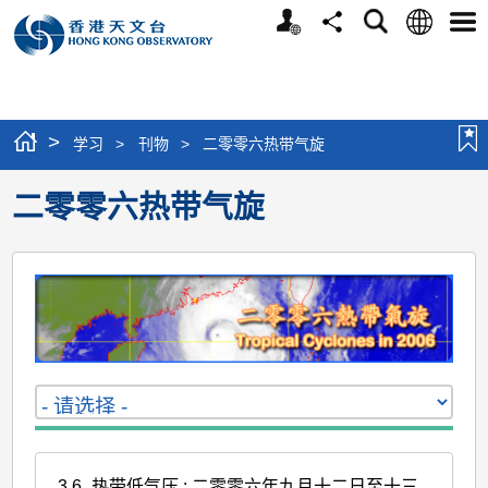
个
语
搜
分
选
人
言
寻
享
单
版
网
站
>
学习
>
刊物
>
二零零六热带气旋
二零零六热带气旋
3.6
热带低气压 : 二零零六年九月十二日至十三