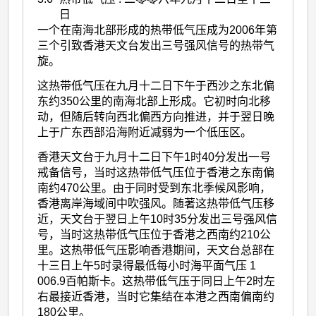
日
一个在南海北部形成的热带低气压成为2006年第
三个引致香港天文台发出三号强风信号的热带气
旋。
这热带低气压在九月十二日下午于西沙之东北偏
东约350公里的南海北部上形成。它初时向北移
动，但随后转向西北偏西方向推进，并于翌日晚
上于广东西部沿海附近减弱为一个低压区。
香港天文台于九月十二日下午1时40分发出一号
戒备信号，当时这热带低气压位于香港之东南偏
南约470公里。由于同时受到东北季候风影响，
香港离岸海域间中吹强风。随著这热带低气压移
近，天文台于翌日上午10时35分发出三号强风信
号，当时这热带低气压位于香港之西南约210公
里。这热带低气压影响香港期间，天文台总部在
十三日上午5时录得最低每小时海平面气压 1
006.9百帕斯卡。这热带低气压于同日上午2时左
右最接近香港，当时它集结在本港之西南偏南约
180公里。