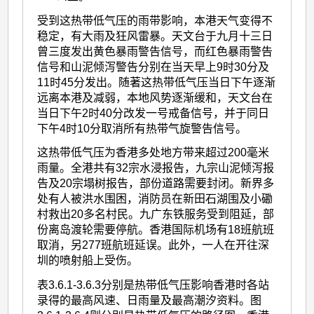
受到这热带低气压的雨带影响，本港天气变得不
稳定，有大雨及狂风雷暴。天文台于九月十三日
曾三度发出黄色暴雨警告信号，而红色暴雨警告
信号和山泥倾泻警告分别在当天早上9时30分及
11时45分发出。随著这热带低气压当日下午逐渐
远离本港及减弱，本地风势逐渐缓和，天文台在
当日下午2时40分改发一号戒备信号，并于同日
下午4时10分取消所有热带气旋警告信号。
这热带低气压为香港多处地方带来超过200毫米
雨量。全港共有32宗水浸报告，九宗山泥倾泻报
告及20宗塌树报告，部份道路需要封闭。新界多
处有人被洪水围困，消防员在新田石湖围及小磡
村救出20多名村民。九广东铁服务受到阻延，部
份离岛渡轮需要停航。香港国际机场有18班航班
取消，另277班航班延误。此外，一人在开往深
圳的喷射船上受伤。
表3.6.1-3.6.3分别是热带低气压影响香港时各站
录得的最高风速、日雨量及最高潮汐资料。图