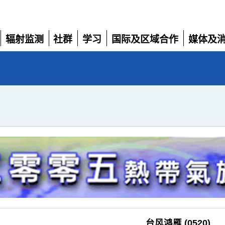
辐射监测
社群
学习
国际及区域合作
媒体及
展
展
展
展
展
开
开
开
开
开
台风鸿雁 (0520)