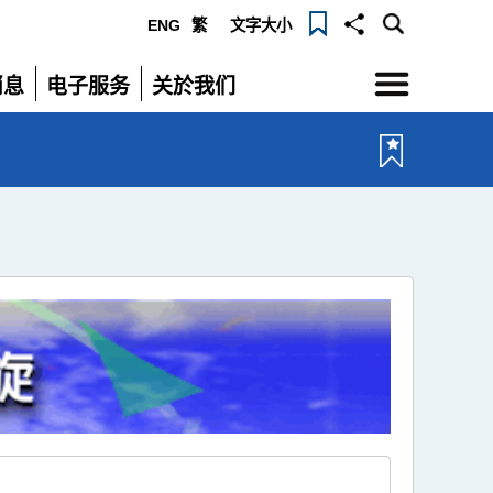
ENG
繁
文字大小
选
消息
电子服务
关於我们
单
展
展
开
开