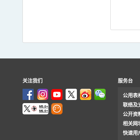
关注我们
服务台
公用表
联络及
M5.0+
M6.0+
公开资
相关网
快速用