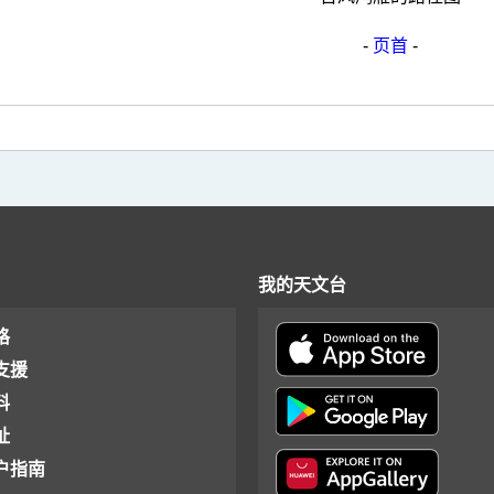
-
页首
-
我的天文台
格
支援
料
址
户指南