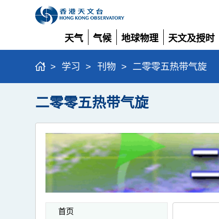
天气
气候
地球物理
天文及授时
展
展
展
展
开
开
开
开
>
学习
>
刊物
>
二零零五热带气旋
二零零五热带气旋
首页