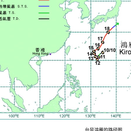
台风鸿雁的路径图