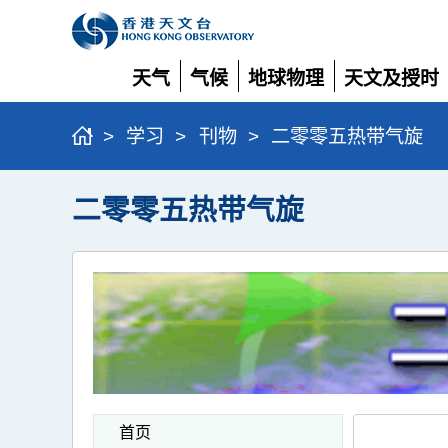
天气
气候
地球物理
天文及授时
展
展
展
展
开
开
开
开
>
学习
>
刊物
>
二零零五热带气旋
二零零五热带气旋
首页