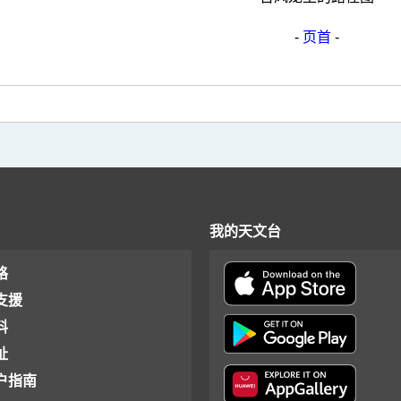
-
页首
-
我的天文台
格
支援
料
址
户指南