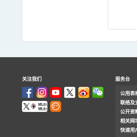
关注我们
服务台
公用表
联络及
M5.0+
M6.0+
公开资
相关网
快速用