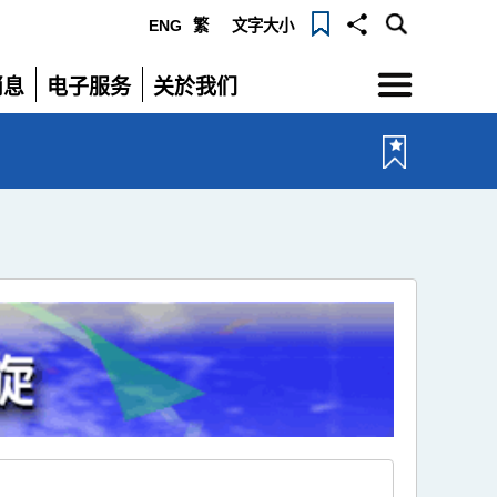
ENG
繁
文字大小
选
消息
电子服务
关於我们
单
展
展
开
开