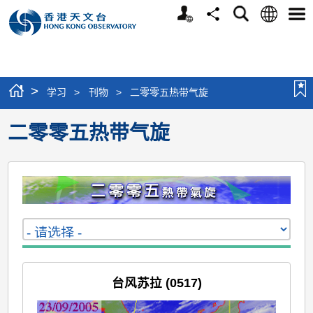
个
语
搜
分
选
人
言
寻
享
单
版
网
站
>
学习
>
刊物
>
二零零五热带气旋
二零零五热带气旋
台风苏拉 (0517)