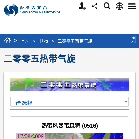
个
语
搜
分
选
人
言
寻
享
单
版
网
站
>
学习
>
刊物
>
二零零五热带气旋
二零零五热带气旋
热带风暴韦森特 (0516)