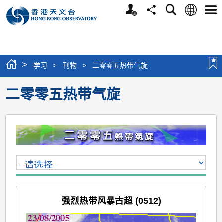
个
语
搜
分
选
人
言
寻
享
单
版
网
站
>
学习
>
刊物
>
二零零五热带气旋
二零零五热带气旋
强烈热带风暴古超 (0512)