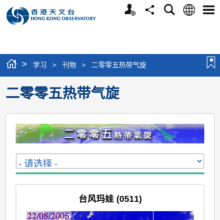
个
语
搜
分
选
人
言
寻
享
单
版
网
站
>
学习
>
刊物
>
二零零五热带气旋
二零零五热带气旋
台风玛娃 (0511)