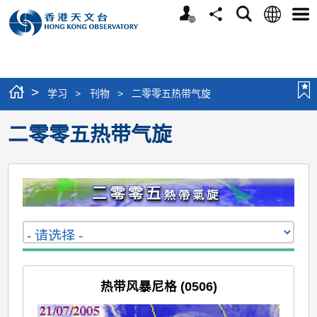
个
语
搜
分
选
人
言
寻
享
单
版
网
站
>
学习
>
刊物
>
二零零五热带气旋
二零零五热带气旋
热带风暴尼格 (0506)