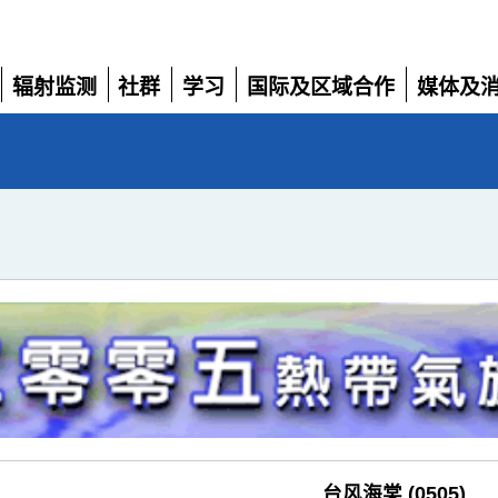
辐射监测
社群
学习
国际及区域合作
媒体及
展
展
展
展
展
开
开
开
开
开
台风海棠 (0505)