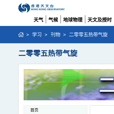
天气
气候
地球物理
天文及授时
展
展
展
展
开
开
开
开
>
学习
>
刊物
>
二零零五热带气旋
二零零五热带气旋
首页