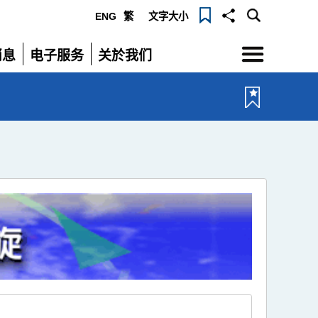
ENG
繁
文字大小
选
消息
电子服务
关於我们
单
展
展
开
开