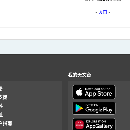
-
页首
-
我的天文台
格
支援
料
址
户指南