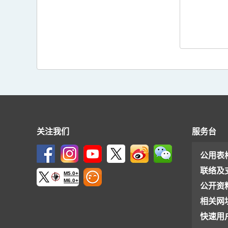
关注我们
服务台
公用表
联络及
M5.0+
M6.0+
公开资
相关网
快速用