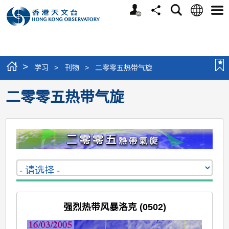
个
语
搜
分
选
人
言
寻
享
单
版
网
站
>
学习
>
刊物
>
二零零五热带气旋
二零零五热带气旋
强烈热带风暴洛克 (0502)