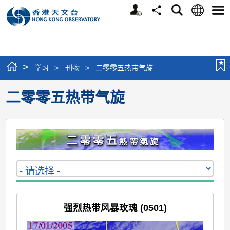
个
语
搜
分
选
人
言
寻
享
单
版
网
站
>
学习
>
刊物
>
二零零五热带气旋
二零零五热带气旋
强烈热带风暴玫瑰 (0501)