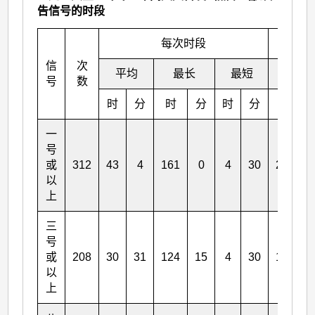
告信号的时段
每次时段
信
次
平均
最长
最短
平均
号
数
时
分
时
分
时
分
时
一
号
或
312
43
4
161
0
4
30
268
以
上
三
号
或
208
30
31
124
15
4
30
126
以
上