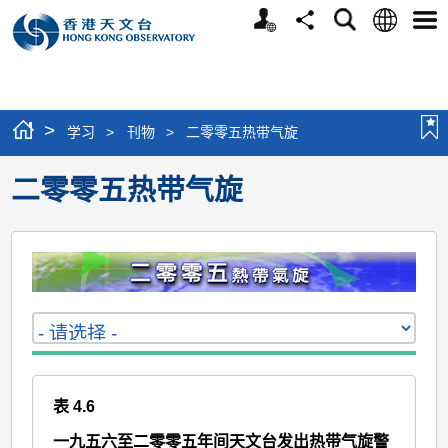
个
语
搜
分
选
人
言
寻
享
单
版
网
站
>
学习
>
刊物
>
二零零五热带气旋
二零零五热带气旋
表 4.6
一九五六至二零零五年间天文台发出热带气旋警