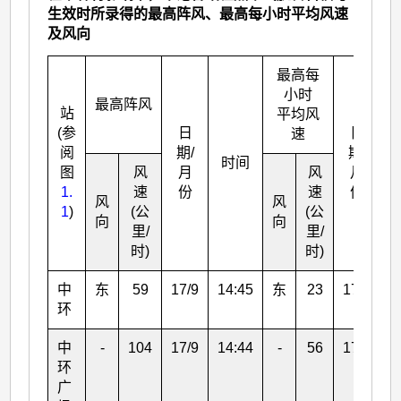
生效时所录得的最高阵风、最高每小时平均风速
及风向
最高每
小时
最高阵风
站
平均风
(参
日
日
速
阅
期/
期/
时间
图
风
月
风
月
1.
速
份
速
份
风
风
1
)
(公
(公
向
向
里/
里/
时)
时)
中
东
59
17/9
14:45
东
23
17/9
1
环
中
-
104
17/9
14:44
-
56
17/9
1
环
广