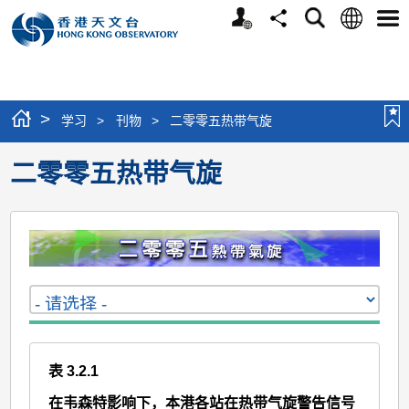
个
语
搜
分
选
人
言
寻
享
单
版
网
站
>
学习
>
刊物
>
二零零五热带气旋
二零零五热带气旋
表 3.2.1
在韦森特影响下，本港各站在热带气旋警告信号