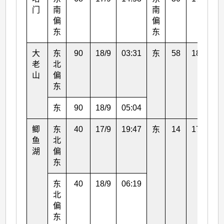
门
南
南
偏
偏
东
东
大
东
90
18/9
03:31
东
58
18/9
0
老
北
山
偏
东
东
90
18/9
05:04
鲫
东
40
17/9
19:47
东
14
17/9
1
鱼
北
湖
偏
东
东
40
18/9
06:19
北
偏
东