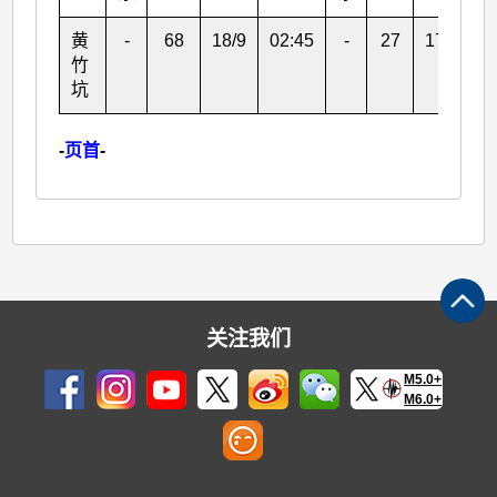
黄
-
68
18/9
02:45
-
27
17/9
1
竹
坑
-
页首
-
关注我们
M5.0+
M6.0+