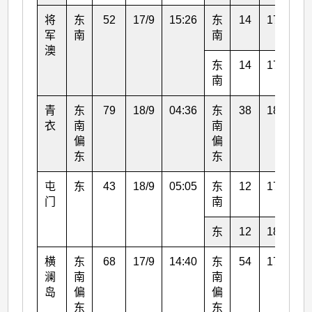
将
东
52
17/9
15:26
东
14
17/9
1
军
南
南
澳
东
14
17/9
1
南
青
东
79
18/9
04:36
东
38
18/9
0
衣
南
南
偏
偏
东
东
屯
东
43
18/9
05:05
东
12
17/9
1
门
南
东
12
18/9
0
横
东
68
17/9
14:40
东
54
17/9
1
澜
南
南
岛
偏
偏
东
东