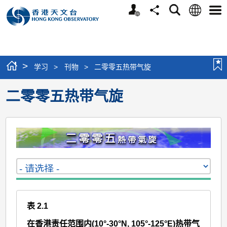
个
语
搜
分
选
人
言
寻
享
单
版
网
站
>
学习
>
刊物
>
二零零五热带气旋
二零零五热带气旋
表 2.1
在香港责任范围内(10°-30°N, 105°-125°E)热带气