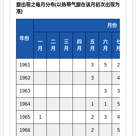
旋出现之每月分布(以热带气旋在该月初次出现为
准)
月份
年份
一
二
三
四
五
六
七
八
月
月
月
月
月
月
月
月
1961
3
5
2
5
1962
3
4
5
1963
3
3
3
1964
1
1
5
3
1965
1
2
3
4
3
1966
2
5
2