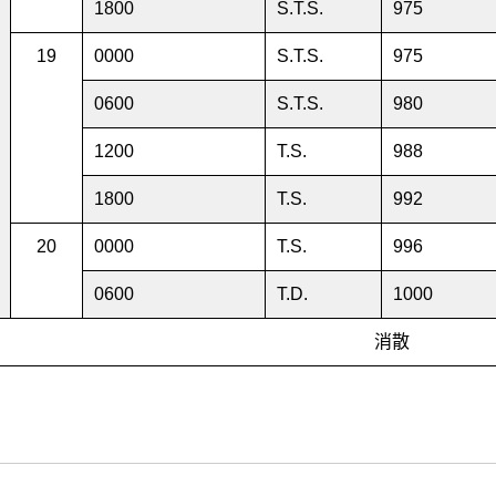
1800
S.T.S.
975
19
0000
S.T.S.
975
0600
S.T.S.
980
1200
T.S.
988
1800
T.S.
992
20
0000
T.S.
996
0600
T.D.
1000
消散