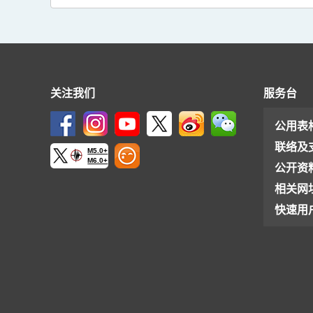
关注我们
服务台
公用表
联络及
M5.0+
M6.0+
公开资
相关网
快速用