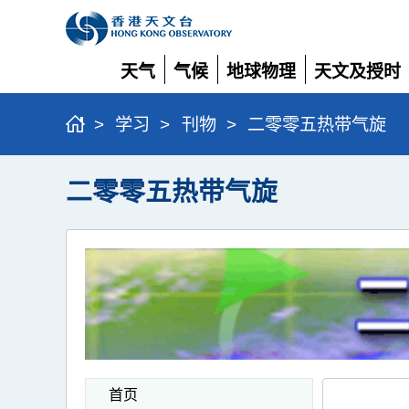
天气
气候
地球物理
天文及授时
展
展
展
展
开
开
开
开
>
学习
>
刊物
>
二零零五热带气旋
二零零五热带气旋
首页