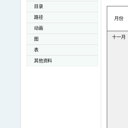
目录
路径
月份
动画
十一月
图
表
其他资料