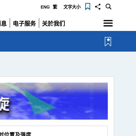
ENG
繁
文字大小
选
消息
电子服务
关於我们
单
展
展
开
开
小时位置及强度