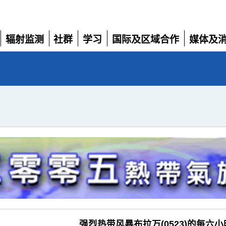
辐射监测
社群
学习
国际及区域合作
媒体及
展
展
展
展
展
开
开
开
开
开
强烈热带风暴布拉万(0523)的每六