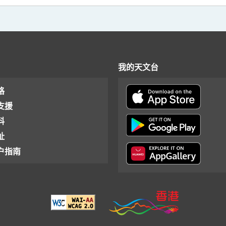
我的天文台
格
支援
料
址
户指南