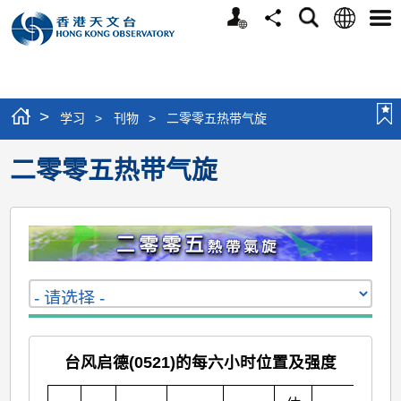
个
语
搜
分
选
人
言
寻
享
单
版
网
站
>
学习
>
刊物
>
二零零五热带气旋
二零零五热带气旋
台风启德(0521)的每六小时位置及强度