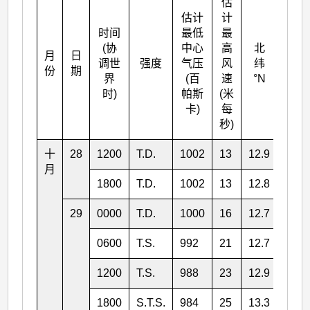
估
估计
计
时间
最低
最
(协
中心
高
北
月
日
东经
调世
强度
气压
风
纬
份
期
°E
界
(百
速
°N
时)
帕斯
(米
卡)
每
秒)
十
28
1200
T.D.
1002
13
12.9
114.
月
1800
T.D.
1002
13
12.8
114.
29
0000
T.D.
1000
16
12.7
113.
0600
T.S.
992
21
12.7
112.
1200
T.S.
988
23
12.9
112.
1800
S.T.S.
984
25
13.3
112.