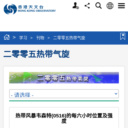
个
语
搜
分
选
人
言
寻
享
单
版
网
站
>
学习
>
刊物
>
二零零五热带气旋
二零零五热带气旋
热带风暴韦森特(0516)的每六小时位置及强
度