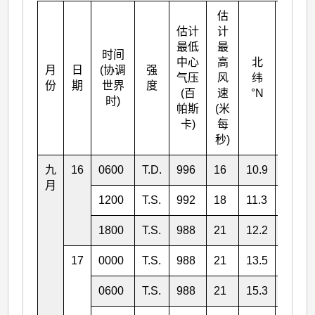
估
估计
计
最低
最
时间
中心
高
北
月
日
(协调
强
东经
气压
风
纬
份
期
世界
度
°E
(百
速
°N
时)
帕斯
(米
卡)
每
秒)
九
16
0600
T.D.
996
16
10.9
113.8
月
1200
T.S.
992
18
11.3
114.4
1800
T.S.
988
21
12.2
114.5
17
0000
T.S.
988
21
13.5
114.5
0600
T.S.
988
21
15.3
113.6