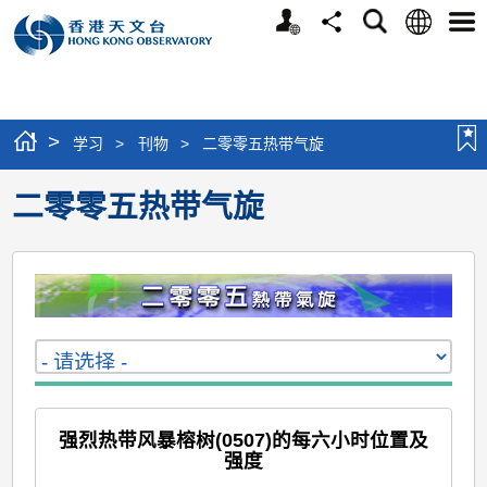
个
语
搜
分
选
人
言
寻
享
单
版
网
站
>
学习
>
刊物
>
二零零五热带气旋
二零零五热带气旋
强烈热带风暴榕树(0507)的每六小时位置及
强度