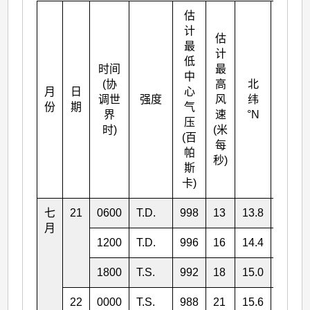
估
计
估
最
计
低
时间
最
中
(协
高
北
月
日
心
东经
调世
强度
风
纬
份
期
气
°E
界
速
°N
压
时)
(米
(百
每
帕
秒)
斯
卡)
七
21
0600
T.D.
998
13
13.8
137.4
月
1200
T.D.
996
16
14.4
137.3
1800
T.S.
992
18
15.0
137.3
22
0000
T.S.
988
21
15.6
137.4