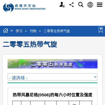
个
语
搜
分
选
人
言
寻
享
单
版
网
站
>
学习
>
刊物
>
二零零五热带气旋
二零零五热带气旋
热带风暴尼格(0506)的每六小时位置及强度