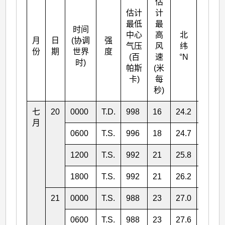
估
估计
计
最低
最
时间
中心
高
北
月
日
(协调
强
东经
气压
风
纬
份
期
世界
度
°E
(百
速
°N
时)
帕斯
(米
卡)
每
秒)
七
20
0000
T.D.
998
16
24.2
163.9
月
0600
T.S.
996
18
24.7
163.4
1200
T.S.
992
21
25.8
162.8
1800
T.S.
992
21
26.2
161.2
21
0000
T.S.
988
23
27.0
161.1
0600
T.S.
988
23
27.6
160.4