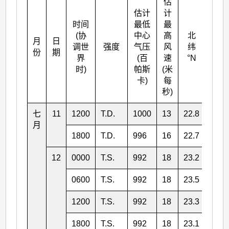
估
估计
计
时间
最低
最
(协
中心
高
北
月
日
东经
调世
强度
气压
风
纬
份
期
°E
界
(百
速
°N
时)
帕斯
(米
卡)
每
秒)
七
11
1200
T.D.
1000
13
22.8
152.
月
1800
T.D.
996
16
22.7
152.
12
0000
T.S.
992
18
23.2
151.
0600
T.S.
992
18
23.5
151.
1200
T.S.
992
18
23.3
150.
1800
T.S.
992
18
23.1
149.