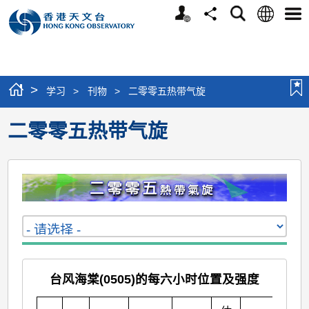
个
语
搜
分
选
人
言
寻
享
单
版
网
站
>
学习
>
刊物
>
二零零五热带气旋
二零零五热带气旋
台风海棠(0505)的每六小时位置及强度