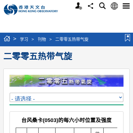
个
语
搜
分
选
人
言
寻
享
单
版
网
站
>
学习
>
刊物
>
二零零五热带气旋
二零零五热带气旋
台风桑卡(0503)的每六小时位置及强度