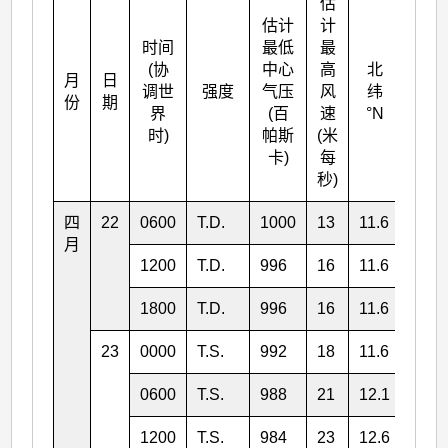
估
估计
计
时间
最低
最
(协
中心
高
北
月
日
东经
调世
强度
气压
风
纬
份
期
°E
界
(百
速
°N
时)
帕斯
(米
卡)
每
秒)
四
22
0600
T.D.
1000
13
11.6
135.
月
1200
T.D.
996
16
11.6
134.
1800
T.D.
996
16
11.6
133.
23
0000
T.S.
992
18
11.6
132.
0600
T.S.
988
21
12.1
131.
1200
T.S.
984
23
12.6
131.