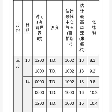
估
估计
计
时间
最低
最
(协
中心
高
北
月
日
东经
调世
强度
气压
风
纬
份
期
°E
界
(百
速
°N
时)
帕斯
(米
卡)
每
秒)
三
13
1200
T.D.
1002
13
8.3
145.
月
1800
T.D.
1002
13
9.2
143.
14
0000
T.D.
1002
13
9.8
142.
0600
T.D.
1000
16
10.2
141.
1200
T.D.
1000
16
10.4
140.