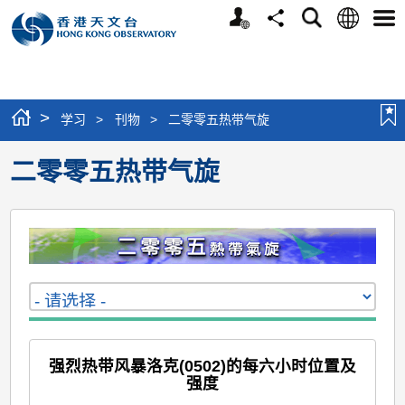
个
语
搜
分
选
人
言
寻
享
单
版
网
站
>
学习
>
刊物
>
二零零五热带气旋
二零零五热带气旋
强烈热带风暴洛克(0502)的每六小时位置及
强度