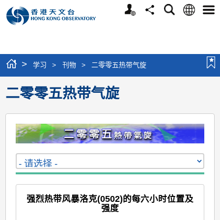
个
语
搜
分
选
人
言
寻
享
单
版
网
站
>
学习
>
刊物
>
二零零五热带气旋
二零零五热带气旋
强烈热带风暴洛克(0502)的每六小时位置及
强度