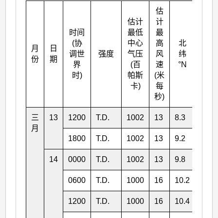
估
估计
计
时间
最低
最
(协
中心
高
北
月
日
东经
调世
强度
气压
风
纬
份
期
°E
界
(百
速
°N
时)
帕斯
(米
卡)
每
秒)
三
13
1200
T.D.
1002
13
8.3
145.
月
1800
T.D.
1002
13
9.2
143.
14
0000
T.D.
1002
13
9.8
142.
0600
T.D.
1000
16
10.2
141.
1200
T.D.
1000
16
10.4
140.