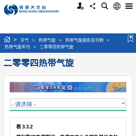
个
语
搜
分
选
人
言
寻
享
单
版
网
站
>
天气
>
热带气旋
>
热带气旋报告及刊物
>
热带气旋年刊
>
二零零四热带气旋
二零零四热带气旋
表 3.3.2