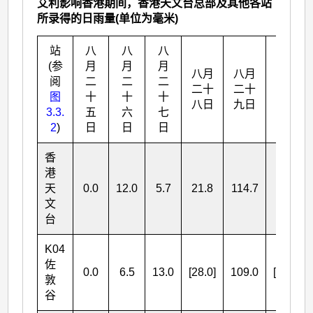
艾利影响香港期间，香港天文台总部及其他各站
所录得的日雨量(单位为毫米)
站
八
八
八
(参
月
月
月
八月
八月
八月
阅
二
二
二
二十
二十
三十
图
十
十
十
八日
九日
日
3.3.
五
六
七
2
)
日
日
日
香
港
天
0.0
12.0
5.7
21.8
114.7
14.3
文
台
K04
佐
0.0
6.5
13.0
[28.0]
109.0
[16.5]
敦
谷