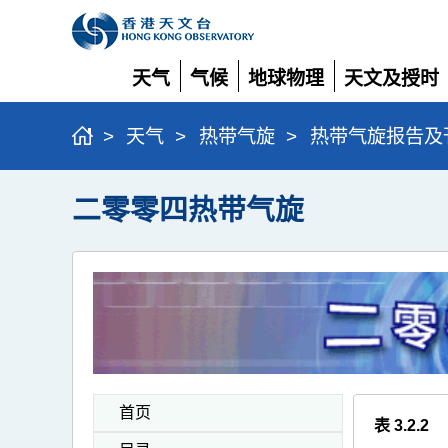
天气
气候
地球物理
天文及授时
展
展
展
展
开
开
开
开
>
天气
>
热带气旋
>
热带气旋报告及
二零零四热带气旋
首页
表 3.2.2