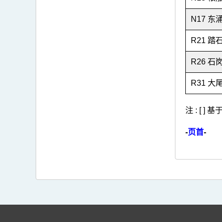
N17 东
R21 踏
R26 石
R31 大
注 : [ 
-
页首
-