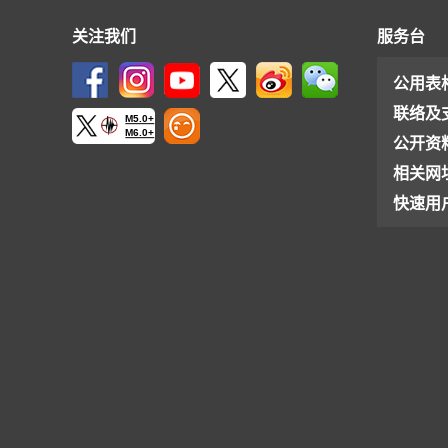
关注我们
服务台
公用表
联络及
M5.0+
M6.0+
公开资
相关网
快速用