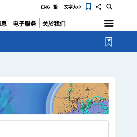
ENG
繁
文字大小
选
消息
电子服务
关於我们
单
展
展
开
开