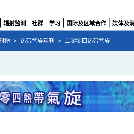
辐射监测
社群
学习
国际及区域合作
媒体及
展
展
展
展
展
开
开
开
开
开
刊物
>
热带气旋年刊
>
二零零四热带气旋