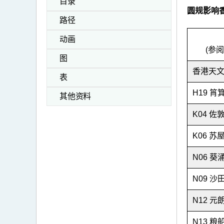
目录
圆规影响
路径
动画
(参阅
图
香港天
表
H19 筲
其他资料
K04 佐
K06 苏
N06 葵
N09 沙
N12 元
N13 粮