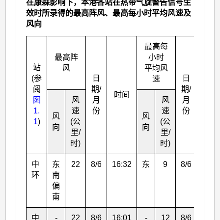
在康森影响下，本港各站在热带气旋警告信号生
效时所录得的最高阵风、最高每小时平均风速及
风向
最高每
最高阵
小时
站
风
平均风
(参
日
日
速
阅
期/
期/
时间
时间
图
风
月
风
月
1.
速
份
速
份
风
风
1
)
(公
(公
向
向
里/
里/
时)
时)
中
东
22
8/6
16:32
东
9
8/6
15:0
环
南
偏
南
中
-
22
8/6
16:01
-
12
8/6
16:0