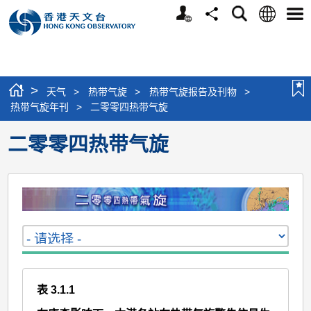
个
语
搜
分
选
人
言
寻
享
单
版
网
站
>
天气
>
热带气旋
>
热带气旋报告及刊物
>
热带气旋年刊
>
二零零四热带气旋
二零零四热带气旋
表 3.1.1