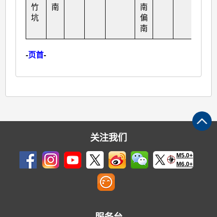
竹
南
南
坑
偏
南
-
页首
-
关注我们
M5.0+
M6.0+