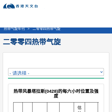
个
分
搜
语
选
人
享
寻
言
单
版
>
天气
>
热带气旋
>
热带气旋报告及刊物
网
>
热带气旋年刊
>
二零零四热带气旋
站
二零零四热带气旋
热带风暴塔拉斯(0428)的每六小时位置及强
度
估