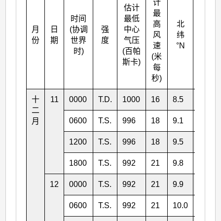
计
估计
最
时间
最低
高
北
月
日
(协调
强
中心
东经
风
纬
份
期
世界
度
气压
°E
速
°N
时)
(百帕
(米
斯卡)
每
秒)
十
11
0000
T.D.
1000
16
8.5
164.2
二
0600
T.S.
996
18
9.1
162.0
月
1200
T.S.
996
18
9.5
159.4
1800
T.S.
992
21
9.8
156.9
12
0000
T.S.
992
21
9.9
155.5
0600
T.S.
992
21
10.0
153.2